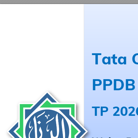
Tata C
PPDB 
TP 202