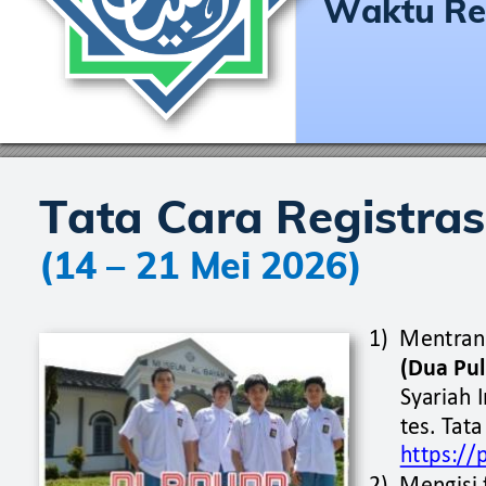
Waktu Reg
Tata Cara Registras
(14 
–
 21 Mei 2
026)
1)
Men
tr
an
(Dua 
Pul
S
y
ariah 
t
es. T
at
a
h
t
tps://
2)
Mengisi 