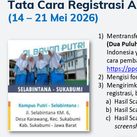
Tata Cara
Registr
asi A
(14 
–
 21 Mei 2026)
1)
Men
tr
ans
f
(Dua 
Puluh
Indonesia 
car
a pemb
h
t
tps:
//pp
2)
Mengisi f
o
3)
Mengirimk
r
egis
tr
asi,
a)
Hasil Sc
b)
Hasil Sc
c)
Hasil Sc
screens