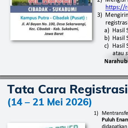
h
t
tps
://
3)
Mengiri
r
egis
tr
as
a)
Hasil
b)
Hasil 
c)
Hasil 
at
au 
Nar
ahub
Tata Cara 
Registras
(14 
–
 21 Mei 2026)
1)
Men
tr
ansf
e
Puluh Enam
didapa
tk
an