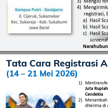
3)
Mengisi f
o
4)
Mengirimk
r
egis
tr
asi,
a)
Hasil Sc
b)
Hasil Sc
c)
Hasil Sc
screens
Nar
ahubun
Tata Car
a Registrasi A
(14 
–
 21 Mei 2026)
1)
Men
tr
ansf
e
Jut
a Rupiah
Cendekia
2)
Menambah
dit
erima 
di