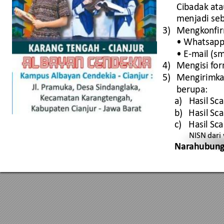
Cibadak at
a
menjadi seb
3)
Mengk
onfi
• Whatsapp
• E
-mail (s
4)
Mengisi f
or
5)
Mengirimk
a
berupa:
a)
Hasil Sc
b)
Has
il
Sca
c)
Hasil Sc
NISN dari
Nar
ahubun