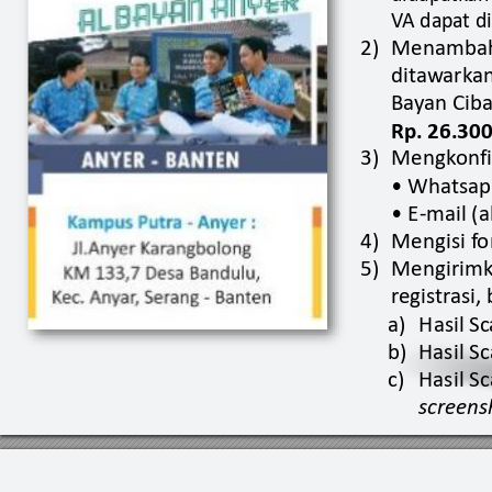
V
A 
dapa
t 
di
2)
Menambah
dit
aw
ark
an
Ba
y
an Ciba
Rp
. 26.30
3)
Mengk
onf
• Wha
tsap
• E
-mail (a
4)
Mengisi f
o
5)
Mengirim
r
egis
tr
asi,
a)
Hasil Sc
b)
Hasil Sc
c)
Hasil Sc
screens