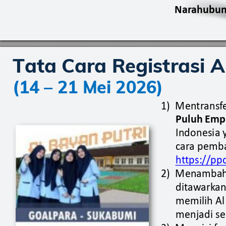
Nar
ahubu
Tata Car
a Registrasi A
(14 
–
 21 Mei 2026)
1)
Men
tr
ansf
Puluh 
Emp
Indonesia 
car
a pemb
h
t
tps:
//pp
2)
Menambah
dit
aw
ark
an
memilih Al
menjadi se